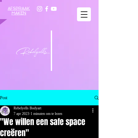
AFSPRAAK
MAKEN
Rebelyells
Post
Rebelyells Bodyart
7 apr 2023
1 minuten om te lezen
"We willen een safe space
creëren"