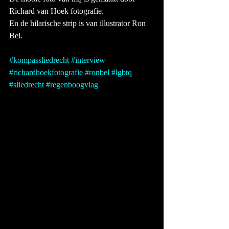
Richard van Hoek fotografie. 
En de hilarische strip is van illustrator Ron 
Bel. 
#kompassliedrecht
#interview
#richardhoekfotografie
#ronbel
#lgbtq
#sliedrecht
#regenboogvlag